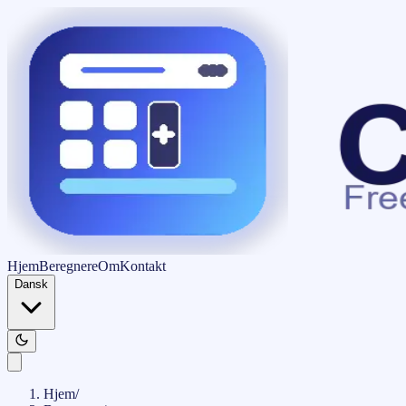
Hjem
Beregnere
Om
Kontakt
Dansk
Hjem
/