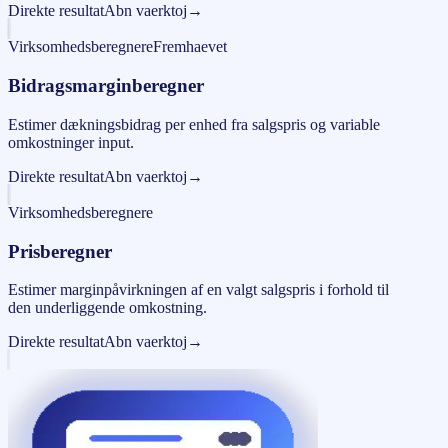
Direkte resultat
Abn vaerktoj
→
Virksomhedsberegnere
Fremhaevet
Bidragsmarginberegner
Estimer dækningsbidrag per enhed fra salgspris og variable
omkostninger input.
Direkte resultat
Abn vaerktoj
→
Virksomhedsberegnere
Prisberegner
Estimer marginpåvirkningen af en valgt salgspris i forhold til
den underliggende omkostning.
Direkte resultat
Abn vaerktoj
→