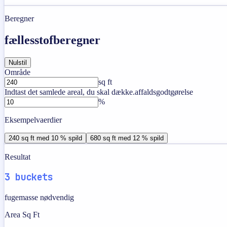
Beregner
fællesstofberegner
Nulstil
Område
sq ft
Indtast det samlede areal, du skal dække.
affaldsgodtgørelse
%
Eksempelvaerdier
240 sq ft med 10 % spild
680 sq ft med 12 % spild
Resultat
3 buckets
fugemasse nødvendig
Area Sq Ft