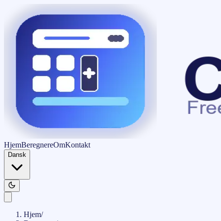
Hjem
Beregnere
Om
Kontakt
Dansk
Hjem
/