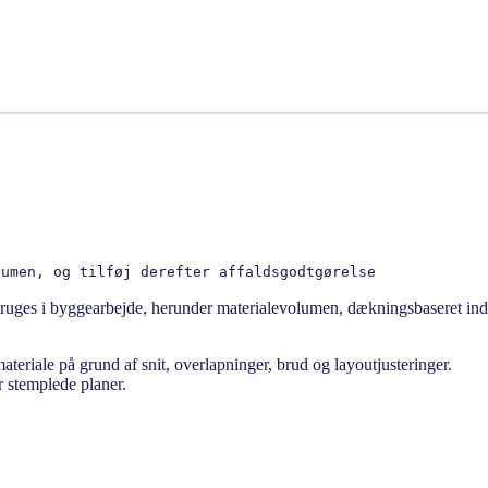
lumen, og tilføj derefter affaldsgodtgørelse
uges i byggearbejde, herunder materialevolumen, dækningsbaseret indk
ateriale på grund af snit, overlapninger, brud og layoutjusteringer.
r stemplede planer.