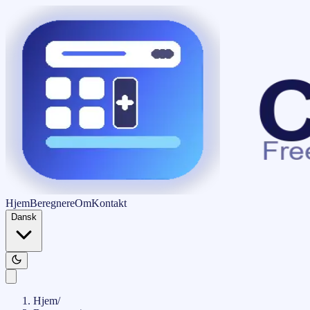
Hjem
Beregnere
Om
Kontakt
Dansk
Hjem
/