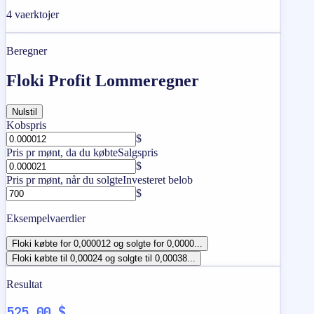
4
vaerktojer
Beregner
Floki Profit Lommeregner
Nulstil
Kobspris
$
Pris pr mønt, da du købte
Salgspris
$
Pris pr mønt, når du solgte
Investeret belob
$
Eksempelvaerdier
Floki købte for 0,000012 og solgte for 0,0000...
Floki købte til 0,00024 og solgte til 0,00038...
Resultat
525,00 $