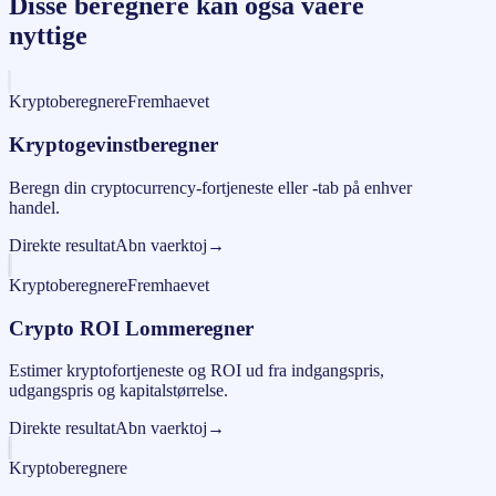
Disse beregnere kan ogsa vaere
nyttige
Kryptoberegnere
Fremhaevet
Kryptogevinstberegner
Beregn din cryptocurrency-fortjeneste eller -tab på enhver
handel.
Direkte resultat
Abn vaerktoj
→
Kryptoberegnere
Fremhaevet
Crypto ROI Lommeregner
Estimer kryptofortjeneste og ROI ud fra indgangspris,
udgangspris og kapitalstørrelse.
Direkte resultat
Abn vaerktoj
→
Kryptoberegnere