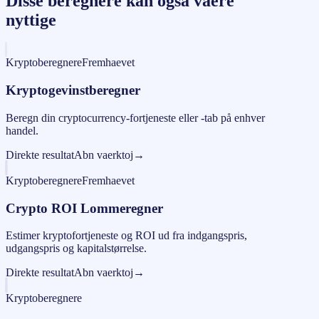
Disse beregnere kan ogsa vaere
nyttige
Kryptoberegnere
Fremhaevet
Kryptogevinstberegner
Beregn din cryptocurrency-fortjeneste eller -tab på enhver
handel.
Direkte resultat
Abn vaerktoj
→
Kryptoberegnere
Fremhaevet
Crypto ROI Lommeregner
Estimer kryptofortjeneste og ROI ud fra indgangspris,
udgangspris og kapitalstørrelse.
Direkte resultat
Abn vaerktoj
→
Kryptoberegnere