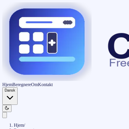
Hjem
Beregnere
Om
Kontakt
Dansk
Hjem
/