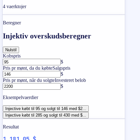
4
vaerktojer
Beregner
Injektiv overskudsberegner
Nulstil
Kobspris
$
Pris pr mønt, da du købte
Salgspris
$
Pris pr mønt, når du solgte
Investeret belob
$
Eksempelvaerdier
Injective købt til 95 og solgt til 146 med $2...
Injective købt til 285 og solgt til 430 med $...
Resultat
1.181,05 $