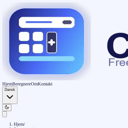
Hjem
Beregnere
Om
Kontakt
Dansk
Hjem
/