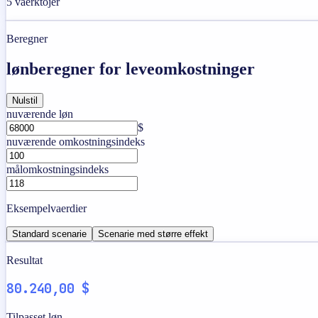
5
vaerktojer
Beregner
lønberegner for leveomkostninger
Nulstil
nuværende løn
$
nuværende omkostningsindeks
målomkostningsindeks
Eksempelvaerdier
Standard scenarie
Scenarie med større effekt
Resultat
80.240,00 $
Tilpasset løn