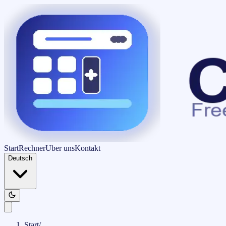
Start
Rechner
Uber uns
Kontakt
Deutsch
Start
/