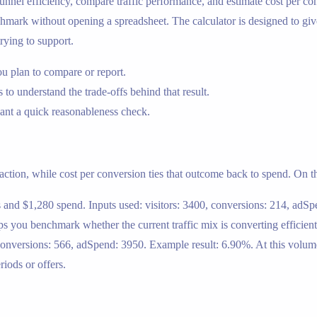
nnel efficiency, compare traffic performance, and estimate cost per con
rk without opening a spreadsheet. The calculator is designed to give a 
rying to support.
u plan to compare or report.
 to understand the trade-offs behind that result.
nt a quick reasonableness check.
 action, while cost per conversion ties that outcome back to spend. On th
 and $1,280 spend. Inputs used: visitors: 3400, conversions: 214, adS
you benchmark whether the current traffic mix is converting efficient
 conversions: 566, adSpend: 3950. Example result: 6.90%. At this volu
iods or offers.