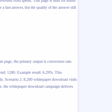
version from spend. This page is built for teams
fast answer, but the quality of the answer still
is page, the primary output is conversion rate.
pend: 1280. Example result: 6.29%. This
ly. Scenario 2: 8,200 whitepaper download visits
me, the whitepaper download campaign delivers