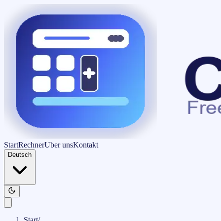
Start
Rechner
Uber uns
Kontakt
Deutsch
Start
/