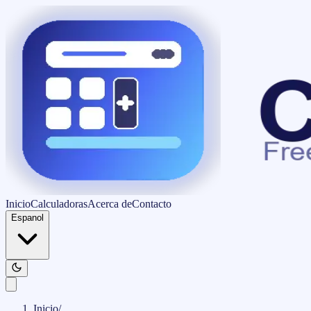
Inicio
Calculadoras
Acerca de
Contacto
Espanol
Inicio
/