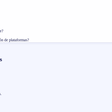
e?
ión de plataformas?
s
.