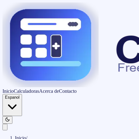
Inicio
Calculadoras
Acerca de
Contacto
Espanol
Inicio
/