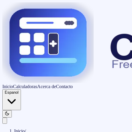
Inicio
Calculadoras
Acerca de
Contacto
Espanol
Inicio
/