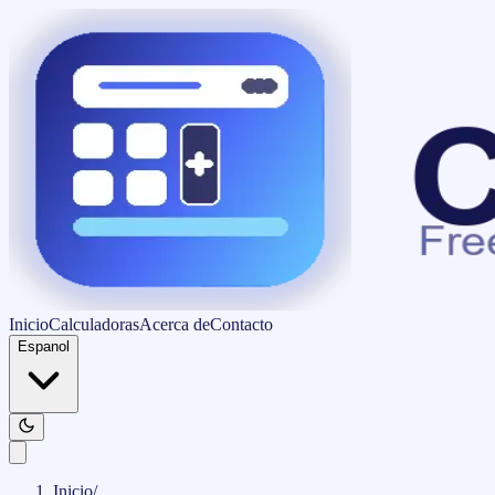
Inicio
Calculadoras
Acerca de
Contacto
Espanol
Inicio
/