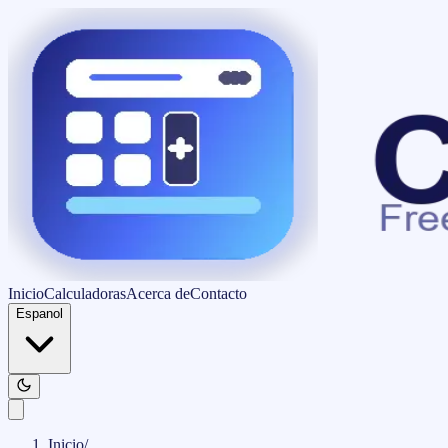
Inicio
Calculadoras
Acerca de
Contacto
Espanol
Inicio
/