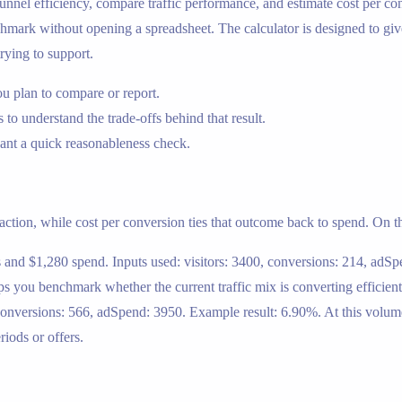
nnel efficiency, compare traffic performance, and estimate cost per con
rk without opening a spreadsheet. The calculator is designed to give a 
rying to support.
u plan to compare or report.
 to understand the trade-offs behind that result.
nt a quick reasonableness check.
 action, while cost per conversion ties that outcome back to spend. On th
 and $1,280 spend. Inputs used: visitors: 3400, conversions: 214, adS
you benchmark whether the current traffic mix is converting efficient
 conversions: 566, adSpend: 3950. Example result: 6.90%. At this volu
iods or offers.