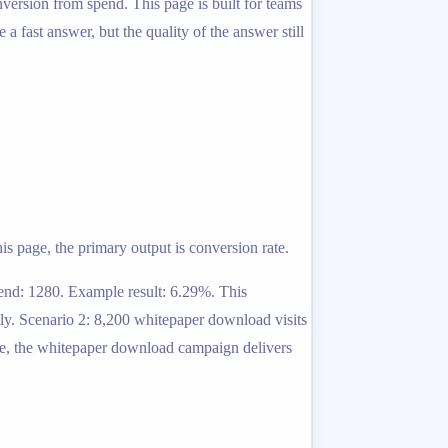
version from spend. This page is built for teams
fast answer, but the quality of the answer still
is page, the primary output is conversion rate.
pend: 1280. Example result: 6.29%. This
ly. Scenario 2: 8,200 whitepaper download visits
me, the whitepaper download campaign delivers