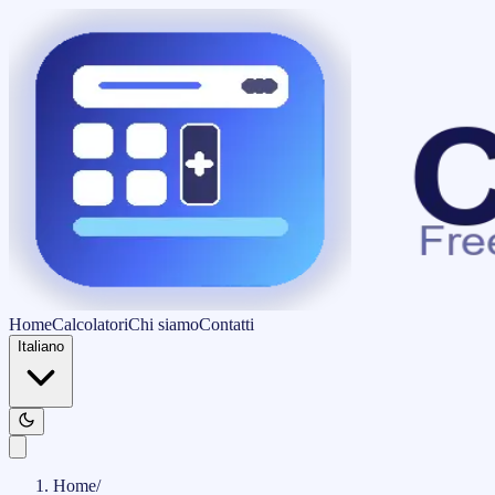
Home
Calcolatori
Chi siamo
Contatti
Italiano
Home
/