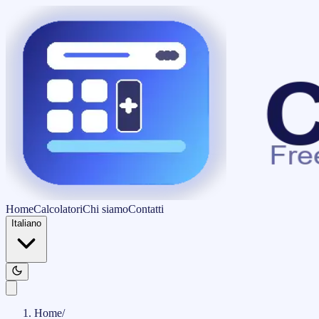
Home
Calcolatori
Chi siamo
Contatti
Italiano
Home
/