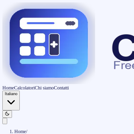
Home
Calcolatori
Chi siamo
Contatti
Italiano
Home
/