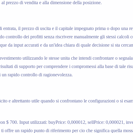
o, al prezzo di vendita e alla dimensione della posizione.
 di entrata, il prezzo di uscita e il capitale impegnato prima o dopo una 
o controllo dei profitti senza riscrivere manualmente gli stessi calcoli c
que da input accurati e da un'idea chiara di quale decisione si sta cerca
'investimento utilizzando le stesse unita che intendi confrontare o segnala
i risultati di supporto per comprendere i compromessi alla base di tale risu
i un rapido controllo di ragionevolezza.
plicito e altrettanto utile quando si confrontano le configurazioni o si es
n $ 700. Input utilizzati: buyPrice: 0,000012, sellPrice: 0,000021, inve
ti offre un rapido punto di riferimento per cio che significa quella mossa