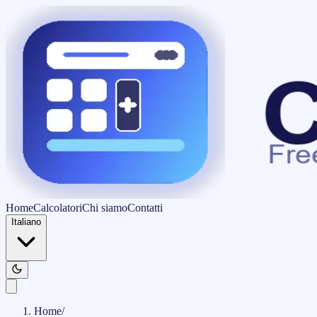
Home
Calcolatori
Chi siamo
Contatti
Italiano
Home
/