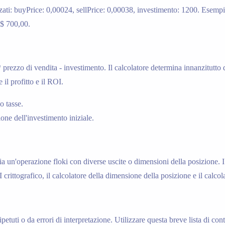
zati: buyPrice: 0,00024, sellPrice: 0,00038, investimento: 1200. Esempio
 $ 700,00.
 prezzo di vendita - investimento. Il calcolatore determina innanzitutto
 il profitto e il ROI.
o tasse.
ne dell'investimento iniziale.
n'operazione floki con diverse uscite o dimensioni della posizione. I pe
OI crittografico, il calcolatore della dimensione della posizione e il calco
ipetuti o da errori di interpretazione. Utilizzare questa breve lista di con