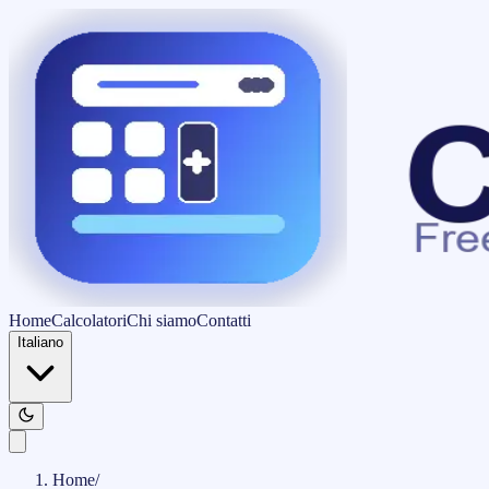
Home
Calcolatori
Chi siamo
Contatti
Italiano
Home
/