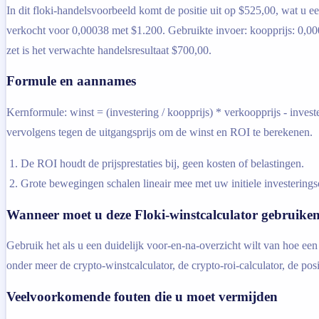
In dit floki-handelsvoorbeeld komt de positie uit op $525,00, wat u 
verkocht voor 0,00038 met $1.200. Gebruikte invoer: koopprijs: 0,0002
zet is het verwachte handelsresultaat $700,00.
Formule en aannames
Kernformule: winst = (investering / koopprijs) * verkoopprijs - inve
vervolgens tegen de uitgangsprijs om de winst en ROI te berekenen.
De ROI houdt de prijsprestaties bij, geen kosten of belastingen.
Grote bewegingen schalen lineair mee met uw initiele investerin
Wanneer moet u deze Floki-winstcalculator gebruike
Gebruik het als u een duidelijk voor-en-na-overzicht wilt van hoe een 
onder meer de crypto-winstcalculator, de crypto-roi-calculator, de posi
Veelvoorkomende fouten die u moet vermijden