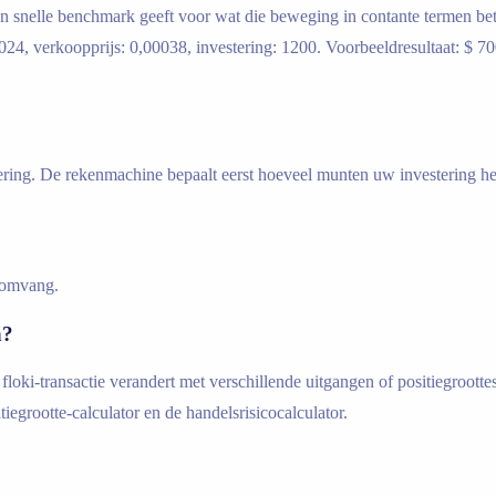
een snelle benchmark geeft voor wat die beweging in contante termen be
4, verkoopprijs: 0,00038, investering: 1200. Voorbeeldresultaat: $ 700
stering. De rekenmachine bepaalt eerst hoeveel munten uw investering 
gsomvang.
n?
floki-transactie verandert met verschillende uitgangen of positiegroott
tiegrootte-calculator en de handelsrisicocalculator.