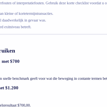
fouten of interpretatiefouten. Gebruik deze korte checklist voordat u op
n kleine of kortetermijntransacties.
l daadwerkelijk in gevaar was.
d exitniveau betreft.
ruiken
1 met $700
een snelle benchmark geeft voor wat die beweging in contante termen be
et $1.200
elsresultaat $700,00.