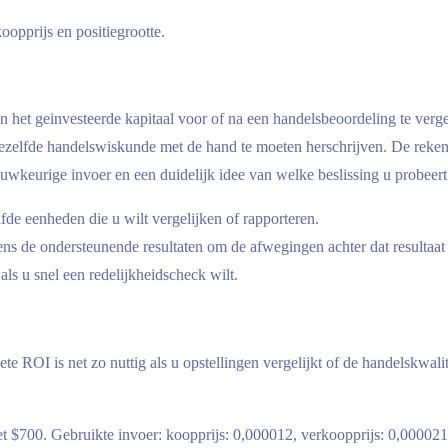
oopprijs en positiegrootte.
 en het geinvesteerde kapitaal voor of na een handelsbeoordeling te ver
dezelfde handelswiskunde met de hand te moeten herschrijven. De rek
uwkeurige invoer en een duidelijk idee van welke beslissing u probeert
fde eenheden die u wilt vergelijken of rapporteren.
gens de ondersteunende resultaten om de afwegingen achter dat resultaat 
ls u snel een redelijkheidscheck wilt.
ete ROI is net zo nuttig als u opstellingen vergelijkt of de handelskwali
 $700. Gebruikte invoer: koopprijs: 0,000012, verkoopprijs: 0,000021, 