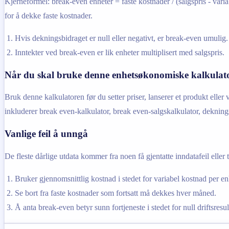
Kjerneformel: break-even enheter = faste kostnader / (salgspris - var
for å dekke faste kostnader.
Hvis dekningsbidraget er null eller negativt, er break-even umulig.
Inntekter ved break-even er lik enheter multiplisert med salgspris.
Når du skal bruke denne enhetsøkonomiske kalkulat
Bruk denne kalkulatoren før du setter priser, lanserer et produkt elle
inkluderer break even-kalkulator, break even-salgskalkulator, dekning
Vanlige feil å unngå
De fleste dårlige utdata kommer fra noen få gjentatte inndatafeil eller t
Bruker gjennomsnittlig kostnad i stedet for variabel kostnad per en
Se bort fra faste kostnader som fortsatt må dekkes hver måned.
Å anta break-even betyr sunn fortjeneste i stedet for null driftsresul