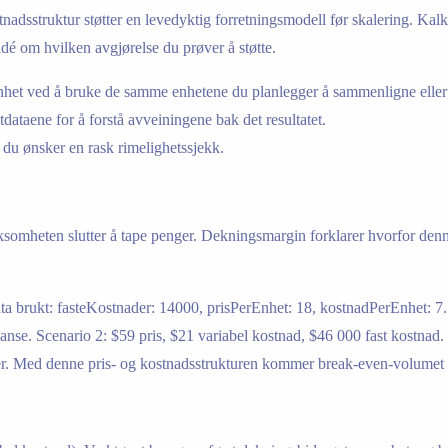
adsstruktur støtter en levedyktig forretningsmodell før skalering. Kalkul
idé om hvilken avgjørelse du prøver å støtte.
 enhet ved å bruke de samme enhetene du planlegger å sammenligne eller
tdataene for å forstå avveiningene bak det resultatet.
du ønsker en rask rimelighetssjekk.
omheten slutter å tape penger. Dekningsmargin forklarer hvorfor denne 
data brukt: fasteKostnader: 14000, prisPerEnhet: 18, kostnadPerEnhet: 
nse. Scenario 2: $59 pris, $21 variabel kostnad, $46 000 fast kostnad.
r. Med denne pris- og kostnadsstrukturen kommer break-even-volumet 