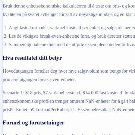
Bruk denne enhetsøkonomiske kalkulatoren til å teste om pris- og kostn
kvaliteten på svaret avhenger fortsatt av nøyaktige inndata og en klar 
Angi faste kostnader, variabel kostnad per enhet og salgspris per
Les de viktigste break-even-enhetene først, og bruk deretter støtteu
Sammenlign tallene dine med de utførte eksemplene nedenfor hvis 
Hva resultatet ditt betyr
Hovedutgangen forteller deg hvor mye salgsvolum som trengs før virks
primære utgangen break-even-enheter.
Scenario 1: $18 pris, $7 variabel kostnad, $14 000 fast kostnad. Inn
enhetsøkonomiske profilen trenger omtrent NaN-enheter for å gå i bala
prisPerEnhet: 59,kostnadPerEnhet: 21. Eksempelresultat: NaN-enhete
Formel og forutsetninger