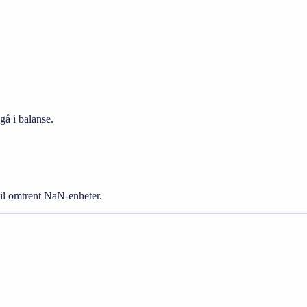
å i balanse.
il omtrent NaN-enheter.