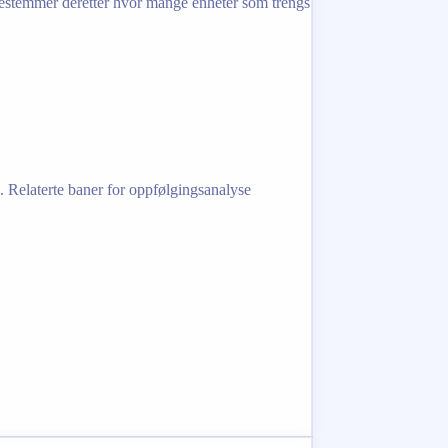
 bestemmer deretter hvor mange enheter som trengs
l. Relaterte baner for oppfølgingsanalyse