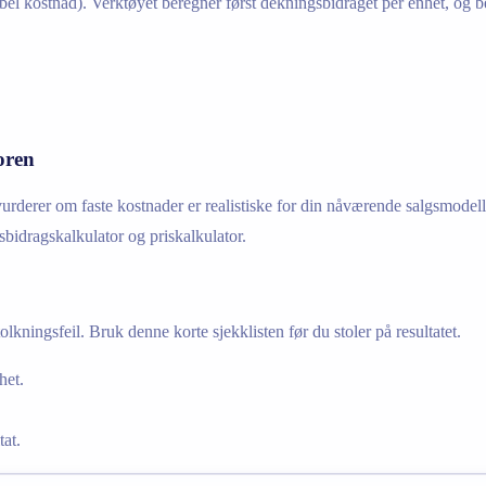
iabel kostnad). Verktøyet beregner først dekningsbidraget per enhet, og
oren
r vurderer om faste kostnader er realistiske for din nåværende salgsmodel
sbidragskalkulator og priskalkulator.
olkningsfeil. Bruk denne korte sjekklisten før du stoler på resultatet.
het.
tat.