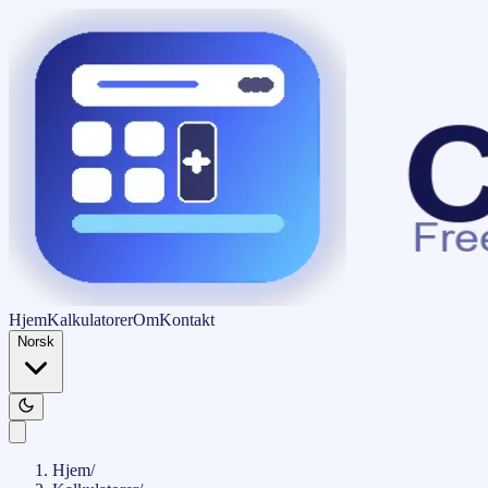
Hjem
Kalkulatorer
Om
Kontakt
Norsk
Hjem
/