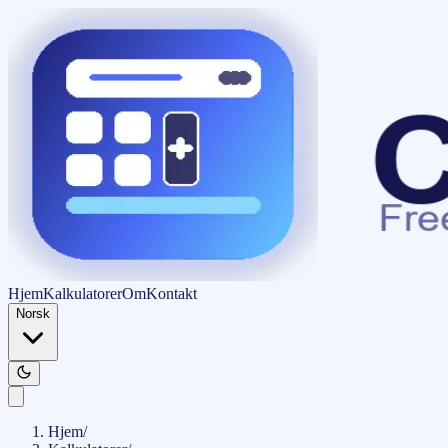
Hjem
Kalkulatorer
Om
Kontakt
Norsk
Hjem
/