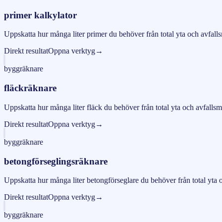
primer kalkylator
Uppskatta hur många liter primer du behöver från total yta och avfal
Direkt resultat
Oppna verktyg
→
byggräknare
fläckräknare
Uppskatta hur många liter fläck du behöver från total yta och avfalls
Direkt resultat
Oppna verktyg
→
byggräknare
betongförseglingsräknare
Uppskatta hur många liter betongförseglare du behöver från total yta
Direkt resultat
Oppna verktyg
→
byggräknare