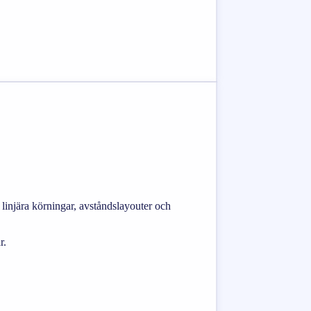
injära körningar, avståndslayouter och
r.