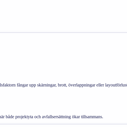
sfaktorn fångar upp skärningar, brott, överlappningar eller layoutförlust
 när både projektyta och avfallsersättning ökar tillsammans.