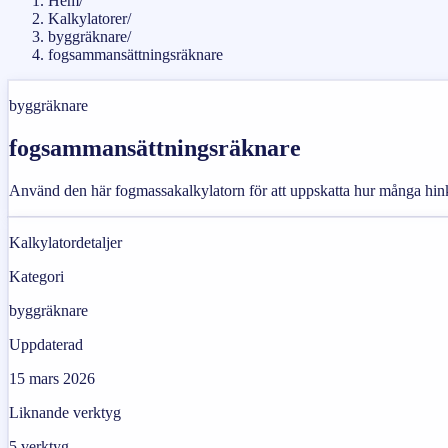
Hem
/
Kalkylatorer
/
byggräknare
/
fogsammansättningsräknare
byggräknare
fogsammansättningsräknare
Använd den här fogmassakalkylatorn för att uppskatta hur många hinka
Kalkylatordetaljer
Kategori
byggräknare
Uppdaterad
15 mars 2026
Liknande verktyg
5
verktyg