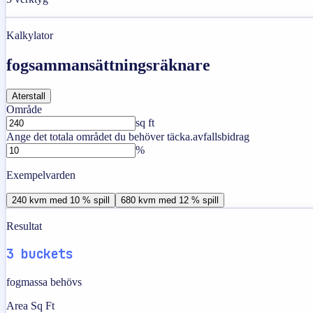
Kalkylator
fogsammansättningsräknare
Aterstall
Område
sq ft
Ange det totala området du behöver täcka.
avfallsbidrag
%
Exempelvarden
240 kvm med 10 % spill
680 kvm med 12 % spill
Resultat
3 buckets
fogmassa behövs
Area Sq Ft