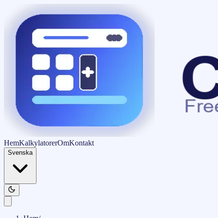
Hem
Kalkylatorer
Om
Kontakt
Svenska