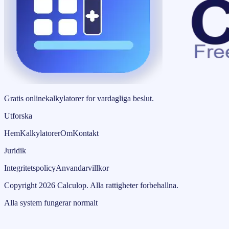
Gratis onlinekalkylatorer for vardagliga beslut.
Utforska
Hem
Kalkylatorer
Om
Kontakt
Juridik
Integritetspolicy
Anvandarvillkor
Copyright
2026
Calculop
.
Alla rattigheter forbehallna.
Alla system fungerar normalt