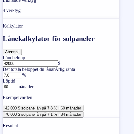
Liknande verktyg
4
verktyg
Kalkylator
Lånekalkylator för solpaneler
Aterstall
Lånebelopp
$
Det totala beloppet du lånar
Årlig ränta
%
Löptid
månader
Exempelvarden
42 000 $ solpanellån på 7,8 % i 60 månader
76 000 $ solpanellån på 7,1 % i 84 månader
Resultat