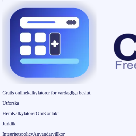
Gratis onlinekalkylatorer for vardagliga beslut.
Utforska
Hem
Kalkylatorer
Om
Kontakt
Juridik
Integritetspolicy
Anvandarvillkor