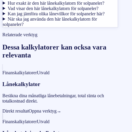
Hur exakt är den här lånekalkylatorn för solpaneler?
Vad visar den här lånekalkylatorn för solpaneler?
Kan jag jämföra olika lånevillkor för solpaneler här?
När ska jag använda den här lånekalkylatorn för
solpaneler?
Relaterade verktyg
Dessa kalkylatorer kan ocksa vara
relevanta
Finanskalkylatorer
Utvald
Lånekalkylator
Beräkna dina månatliga lånebetalningar, total ränta och
totalkostnad direkt.
Direkt resultat
Oppna verktyg
→
Finanskalkylatorer
Utvald