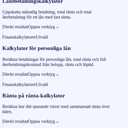
Lånebetalningskalkylator
Uppskatta månatlig betalning, total ränta och total
återbetalning för ett lån med fast ränta.
Direkt resultat
Oppna verktyg
→
Finanskalkylatorer
Utvald
Kalkylator för personliga lån
Beräkna betalningar för personliga lån, total ränta och full
återbetalningskostnad från belopp, ränta och löptid.
Direkt resultat
Oppna verktyg
→
Finanskalkylatorer
Utvald
Ränta på ränta-kalkylator
Beräkna hur ditt sparande växer med sammansatt ränta över
tiden.
Direkt resultat
Oppna verktyg
→