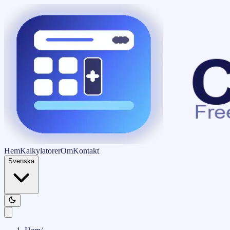
Hem
Kalkylatorer
Om
Kontakt
Svenska