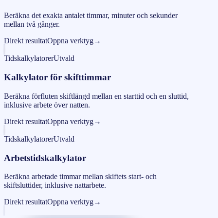
Beräkna det exakta antalet timmar, minuter och sekunder
mellan två gånger.
Direkt resultat
Oppna verktyg
→
Tidskalkylatorer
Utvald
Kalkylator för skifttimmar
Beräkna förfluten skiftlängd mellan en starttid och en sluttid,
inklusive arbete över natten.
Direkt resultat
Oppna verktyg
→
Tidskalkylatorer
Utvald
Arbetstidskalkylator
Beräkna arbetade timmar mellan skiftets start- och
skiftsluttider, inklusive nattarbete.
Direkt resultat
Oppna verktyg
→