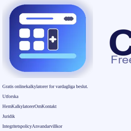
Gratis onlinekalkylatorer for vardagliga beslut.
Utforska
Hem
Kalkylatorer
Om
Kontakt
Juridik
Integritetspolicy
Anvandarvillkor