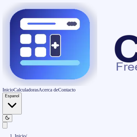
Inicio
Calculadoras
Acerca de
Contacto
Espanol
Inicio
/