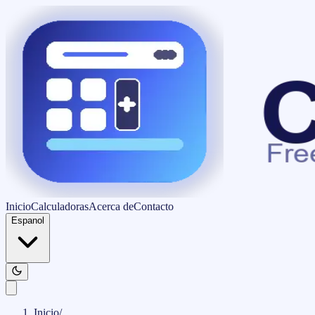
Inicio
Calculadoras
Acerca de
Contacto
Espanol
Inicio
/