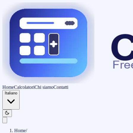
Home
Calcolatori
Chi siamo
Contatti
Italiano
Home
/