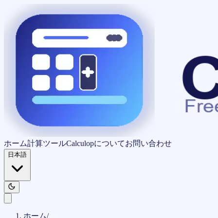
ホーム
計算ツール
Calculopについて
お問い合わせ
日本語
ホーム
/