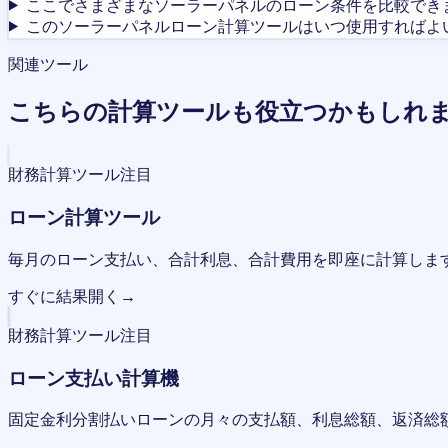
ここでさまざまなソーラーパネルのローン条件を比較でき
このソーラーパネルローン計算ツールはいつ使用すればよ
関連ツール
こちらの計算ツールも役立つかもしれ
財務計算ツール
注目
ローン計算ツール
毎月のローン支払い、合計利息、合計費用を即座に計算しま
すぐに結果
開く
→
財務計算ツール
注目
ローン支払い計算機
固定金利分割払いローンの月々の支払額、利息総額、返済総