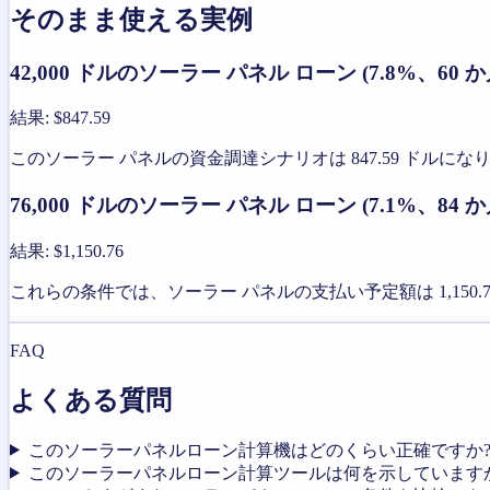
そのまま使える実例
42,000 ドルのソーラー パネル ローン (7.8%、60 
結果
:
$847.59
このソーラー パネルの資金調達シナリオは 847.59 ド
76,000 ドルのソーラー パネル ローン (7.1%、84 か
結果
:
$1,150.76
これらの条件では、ソーラー パネルの支払い予定額は 1,15
FAQ
よくある質問
このソーラーパネルローン計算機はどのくらい正確ですか
このソーラーパネルローン計算ツールは何を示しています