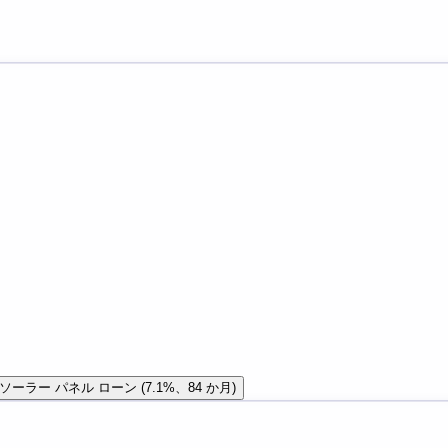
のソーラー パネル ローン (7.1%、84 か月)