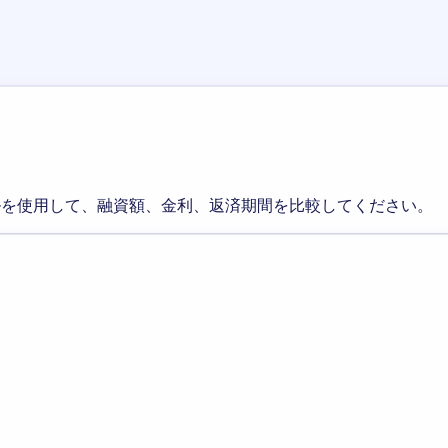
ルを使用して、融資額、金利、返済期間を比較してください。