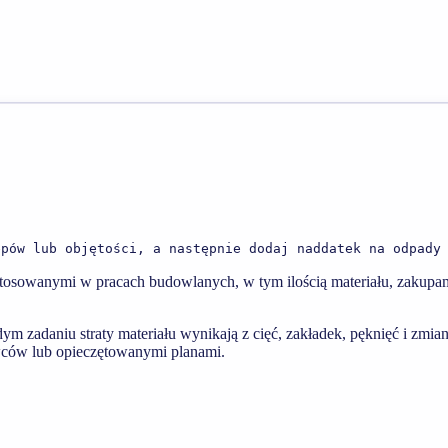
ępów lub objętości, a następnie dodaj naddatek na odpady
tosowanymi w pracach budowlanych, w tym ilością materiału, zakupam
 zadaniu straty materiału wynikają z cięć, zakładek, pęknięć i zmian
awców lub opieczętowanymi planami.