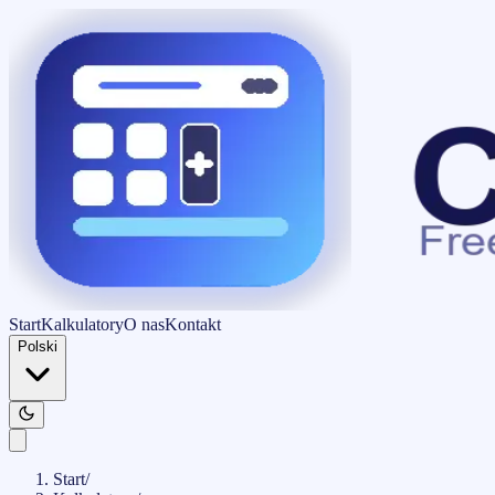
Start
Kalkulatory
O nas
Kontakt
Polski
Start
/