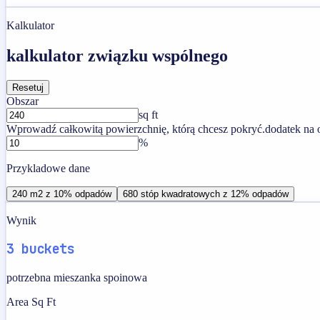
Kalkulator
kalkulator związku wspólnego
Resetuj
Obszar
sq ft
Wprowadź całkowitą powierzchnię, którą chcesz pokryć.
dodatek na
%
Przykladowe dane
240 m2 z 10% odpadów
680 stóp kwadratowych z 12% odpadów
Wynik
3 buckets
potrzebna mieszanka spoinowa
Area Sq Ft