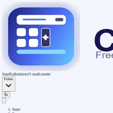
Start
Kalkulatory
O nas
Kontakt
Polski
Start
/