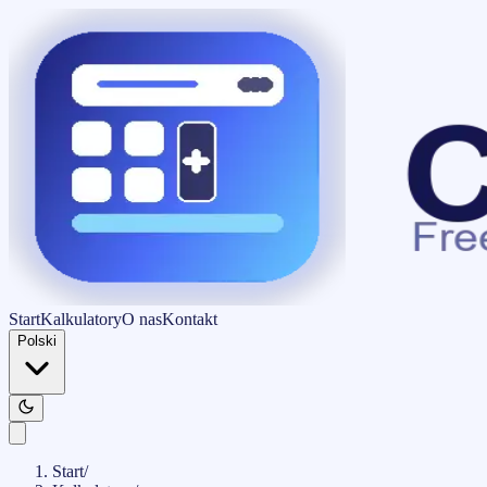
Start
Kalkulatory
O nas
Kontakt
Polski
Start
/