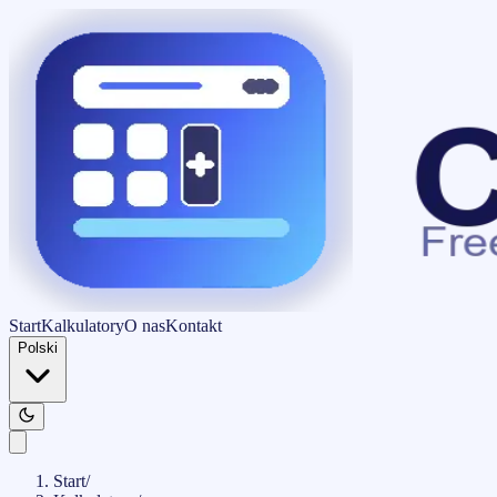
Start
Kalkulatory
O nas
Kontakt
Polski
Start
/