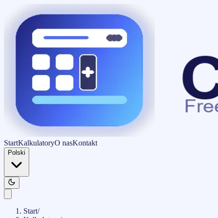
Start
Kalkulatory
O nas
Kontakt
Polski
Start
/