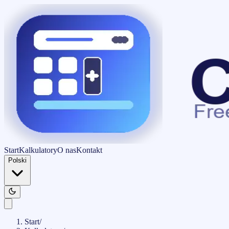
Start
Kalkulatory
O nas
Kontakt
Polski
Start
/