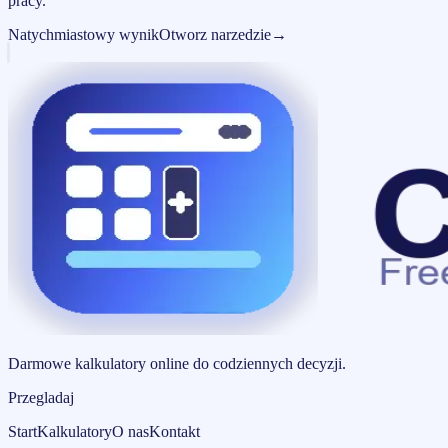
pracy.
Natychmiastowy wynik
Otworz narzedzie
→
Darmowe kalkulatory online do codziennych decyzji.
Przegladaj
Start
Kalkulatory
O nas
Kontakt