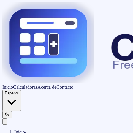
Inicio
Calculadoras
Acerca de
Contacto
Espanol
Inicio
/