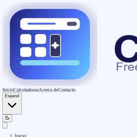
Inicio
Calculadoras
Acerca de
Contacto
Espanol
Inicio
/