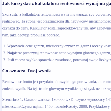
Jak korzystac z kalkulatora rentownosci wynajmu g
Skorzystaj z kalkulatora rentownosci wynajmu garazu, aby porownac c
realizowac. Ta strona jest przeznaczona dla nabywcow nieruchomosc
czynszu do ceny. Kalkulator zostal zaprojektowany tak, aby zapewn
tym, jaka decyzje probujesz poprzec.
Wprowadz cene garazu, miesieczny czynsz za garaz i roczny koszt 
Najpierw przeczytaj rentownosc netto wynajmu glownego garazu,
Jesli chcesz szybko sprawdzic zasadnosc, porownaj swoje liczby 
Co oznacza Twoj wynik
Rentownosc brutto jest przydatna do szybkiego porownania, ale rent
zmienic wynik. Na tej stronie glownym wynikiem jest zysk netto z 
Scenariusz 1: Garaz o wartosci 180 000 USD, czynsz wynoszacy 1
miesiecznieCzynsz najmu: 1450, rocznieKoszty: 2800. Przykladowy 