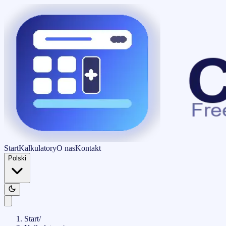
Start
Kalkulatory
O nas
Kontakt
Polski
Start
/