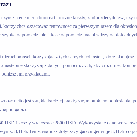
arazu
zynsz, cene nieruchomosci i roczne koszty, zanim zdecydujesz, czy ofe
i, ktorzy chca oszacowac rentownosc za pierwszym razem dla okreslon
ic szybka odpowiedz, ale jakosc odpowiedzi nadal zalezy od dokladny
nieruchomosci, korzystajac z tych samych jednostek, ktore planujesz 
 a nastepnie skorzystaj z danych pomocniczych, aby zrozumiec kompr
z ponizszymi przykladami.
ownosc netto jest zwykle bardziej praktycznym punktem odniesienia, po
wynajmu garazu.
450 USD i koszty wynoszace 2800 USD. Wykorzystane dane wejsciow
wynik: 8,11%. Ten scenariusz dotyczacy garazu generuje 8,11%, co 