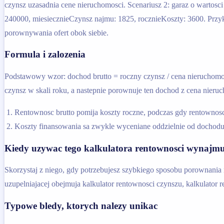
czynsz uzasadnia cene nieruchomosci. Scenariusz 2: garaz o wart
240000, miesiecznieCzynsz najmu: 1825, rocznieKoszty: 3600. Przy
porownywania ofert obok siebie.
Formula i zalozenia
Podstawowy wzor: dochod brutto = roczny czynsz / cena nieruchomosc
czynsz w skali roku, a nastepnie porownuje ten dochod z cena nieruc
Rentownosc brutto pomija koszty roczne, podczas gdy rentownosc
Koszty finansowania sa zwykle wyceniane oddzielnie od dochodu
Kiedy uzywac tego kalkulatora rentownosci wynajm
Skorzystaj z niego, gdy potrzebujesz szybkiego sposobu porownania
uzupelniajacej obejmuja kalkulator rentownosci czynszu, kalkulator 
Typowe bledy, ktorych nalezy unikac