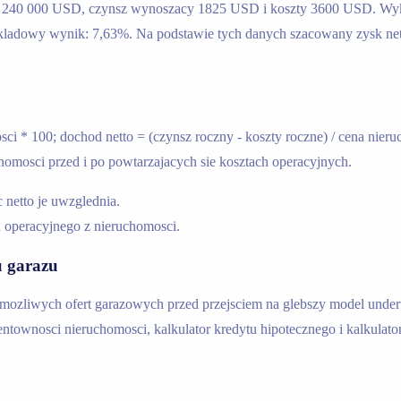
osci 240 000 USD, czynsz wynoszacy 1825 USD i koszty 3600 USD. Wy
kladowy wynik: 7,63%. Na podstawie tych danych szacowany zysk nett
i * 100; dochod netto = (czynsz roczny - koszty roczne) / cena nieru
homosci przed i po powtarzajacych sie kosztach operacyjnych.
 netto je uwzglednia.
 operacyjnego z nieruchomosci.
u garazu
 mozliwych ofert garazowych przed przejsciem na glebszy model underw
rentownosci nieruchomosci, kalkulator kredytu hipotecznego i kalkulat