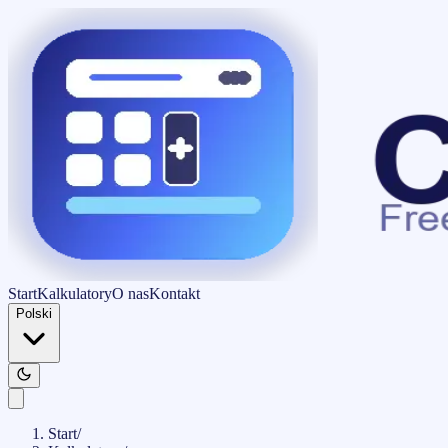
Start
Kalkulatory
O nas
Kontakt
Polski
Start
/