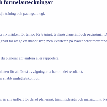
ch formelanteckningar
dja träning och pacingstrategi.
ka riktmärken för tempo för träning, tävlingsplanering och pacingmål. De
signad för att ge ett snabbt svar, men kvaliteten på svaret beror fortfara
 planerar att jämföra eller rapportera.
taten för att förstå avvägningarna bakom det resultatet.
n snabb rimlighetskontroll.
som är användbart för delad planering, träningsdesign och målsättning. P