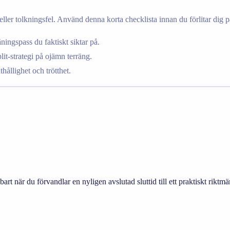
ller tolkningsfel. Använd denna korta checklista innan du förlitar dig på
ingspass du faktiskt siktar på.
t-strategi på ojämn terräng.
thållighet och trötthet.
t när du förvandlar en nyligen avslutad sluttid till ett praktiskt riktm