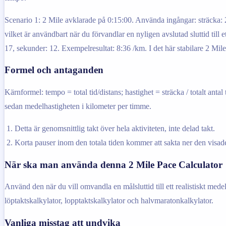
Scenario 1: 2 Mile avklarade på 0:15:00. Använda ingångar: sträcka: 
vilket är användbart när du förvandlar en nyligen avslutad sluttid till
17, sekunder: 12. Exempelresultat: 8:36 /km. I det här stabilare 2 Mile-
Formel och antaganden
Kärnformel: tempo = total tid/distans; hastighet = sträcka / totalt anta
sedan medelhastigheten i kilometer per timme.
Detta är genomsnittlig takt över hela aktiviteten, inte delad takt.
Korta pauser inom den totala tiden kommer att sakta ner den visade
När ska man använda denna 2 Mile Pace Calculator
Använd den när du vill omvandla en målsluttid till ett realistiskt med
löptaktskalkylator, lopptaktskalkylator och halvmaratonkalkylator.
Vanliga misstag att undvika