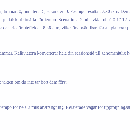
2, timmar: 0, minuter: 15, sekunder: 0. Exempelresultat: 7:30 /km. Den
 ett praktiskt riktmärke för tempo. Scenario 2: 2 mil avklarad på 0:17:12
scenariot är uteffekten 8:36 /km, vilket är användbart för att planera spl
l timmar. Kalkylatorn konverterar hela din sessionstid till genomsnittlig 
 takten om du inte tar bort dem först.
eltempo för hela 2 mils ansträngning. Relaterade vägar för uppföljnings