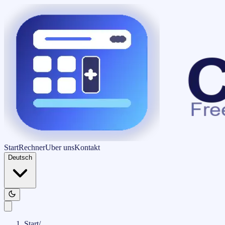
Start
Rechner
Uber uns
Kontakt
Deutsch
Start
/